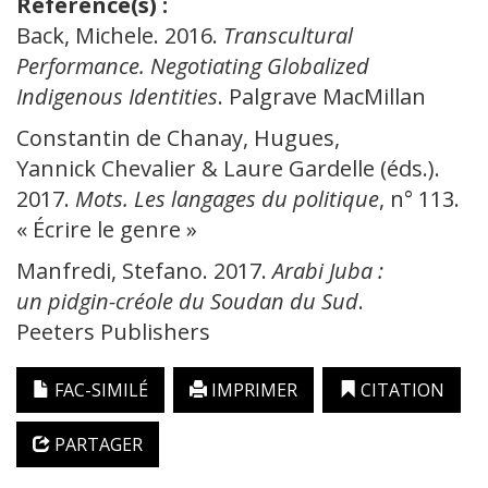
Référence(s) :
Back, Michele. 2016.
Transcultural
Performance. Negotiating Globalized
Indigenous Identities
. Palgrave MacMillan
Constantin de Chanay, Hugues,
Yannick Chevalier & Laure Gardelle (éds.).
2017.
Mots. Les langages du politique
, n° 113.
« Écrire le genre »
Manfredi, Stefano. 2017.
Arabi
Juba
:
un
pidgin-créole du
Soudan
du
Sud
.
Peeters Publishers
FAC-SIMILÉ
IMPRIMER
CITATION
PARTAGER