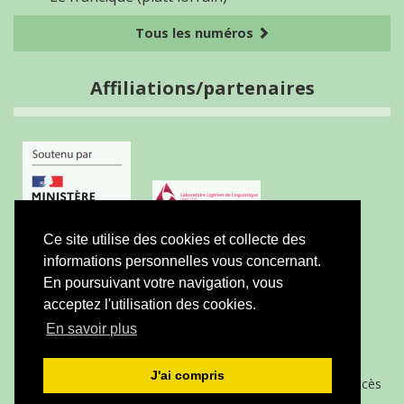
Tous les numéros
Affiliations/partenaires
Ce site utilise des cookies et collecte des
informations personnelles vous concernant.
En poursuivant votre navigation, vous
acceptez l'utilisation des cookies.
ISSN électronique 1955-2440
En savoir plus
Plan du site
—
Politique de confidentialité
—
Crédits
J'ai compris
Créé et hébergé par Chapitre 9
—
Édité avec Lodel
—
Accès
réservé