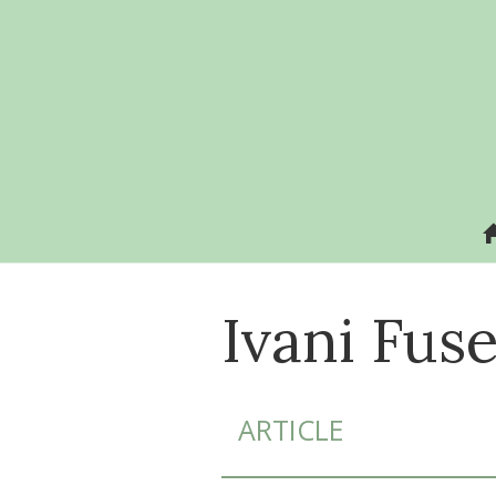
Aller
directement
au
contenu
Ivani
Fuse
ARTICLE