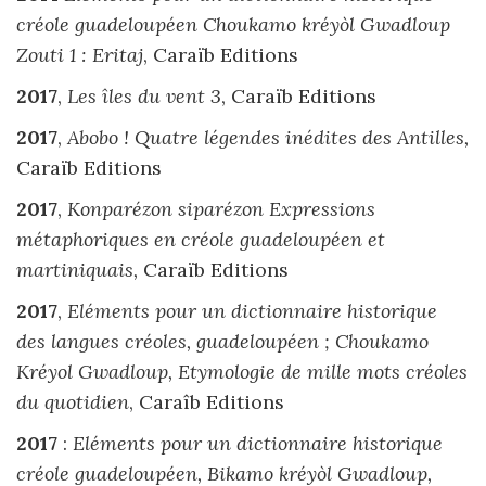
créole guadeloupéen Choukamo kréyòl Gwadloup
Zouti 1 : Eritaj
, Caraïb Editions
2017
,
Les îles du vent 3
, Caraïb Editions
2017
,
Abobo ! Quatre légendes inédites des Antilles,
Caraïb Editions
2017
,
Konparézon siparézon Expressions
métaphoriques en créole guadeloupéen et
martiniquais,
Caraïb Editions
2017
,
Eléments pour un dictionnaire historique
des langues créoles, guadeloupéen ; Choukamo
Kréyol Gwadloup, Etymologie de mille mots créoles
du quotidien
, Caraîb Editions
2017
:
Eléments pour un dictionnaire historique
créole guadeloupéen, Bikamo kréyòl Gwadloup,