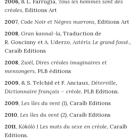
2006,
& L. Farrugia,
Tous les hommes sont des
créoles
, Editions Art
2007
,
Code Noir et Nègres marrons
, Editions Art
2008
,
Gran kannal-la
, Traduction de
R. Goscinny et A. Uderzo,
Astérix Le grand fossé
.,
Caraïb Editions
2008
,
Zwèl,
Dires créoles imaginaires et
mensongers
, PLB éditions
2009
, & S. Telchid et F. Anciaux,
Déterville,
Dictionnaire français – créole
, PLB Editions.
2009
,
Les îles du vent (1)
, Caraïb Editions
2010
,
Les îles du vent (2)
, Caraïb Editions
2011
,
Kòkòlò 1 Les mots du sexe en créole
, Caraïb
Editions.