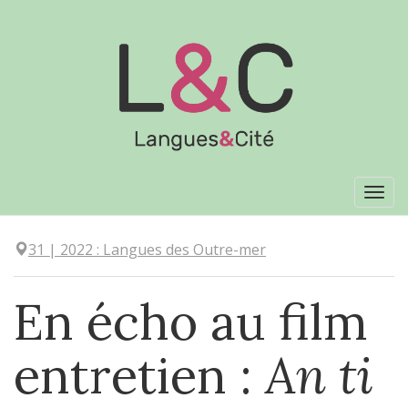
Aller
directement
au
contenu
Tog
navi
31
| 2022
:
Langues des Outre-mer
En écho au film
entretien :
An ti