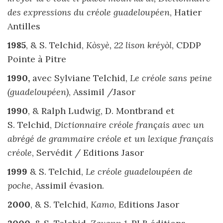
des expressions du créole guadeloupéen
, Hatier
Antilles
1985
, & S. Telchid,
Kòsyè, 22 lison kréyòl
, CDDP
Pointe à Pitre
1990,
avec Sylviane Telchid,
Le créole sans peine
(guadeloupéen)
, Assimil /Jasor
1990
, & Ralph Ludwig, D. Montbrand et
S. Telchid,
Dictionnaire créole français avec un
abrégé de grammaire créole et un lexique français
créole
, Servédit / Editions Jasor
1999
& S. Telchid,
Le créole guadeloupéen de
poche
, Assimil évasion.
2000
, & S. Telchid,
Kamo
, Editions Jasor