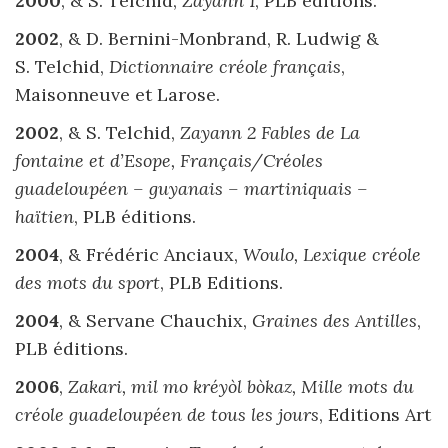
2000
, & S. Telchid,
Zayann 1
, PLB éditions.
2002
, & D. Bernini-Monbrand, R. Ludwig &
S. Telchid,
Dictionnaire créole français
,
Maisonneuve et Larose.
2002
, & S. Telchid,
Zayann 2 Fables de La
fontaine et d’Esope, Français/Créoles
guadeloupéen – guyanais – martiniquais –
haïtien
, PLB éditions.
2004
, & Frédéric Anciaux,
Woulo, Lexique créole
des mots du sport
, PLB Editions.
2004
, & Servane Chauchix,
Graines des Antilles
,
PLB éditions.
2006
,
Zakari, mil mo kréyòl bòkaz, Mille mots du
créole guadeloupéen de tous les jours
, Editions Art