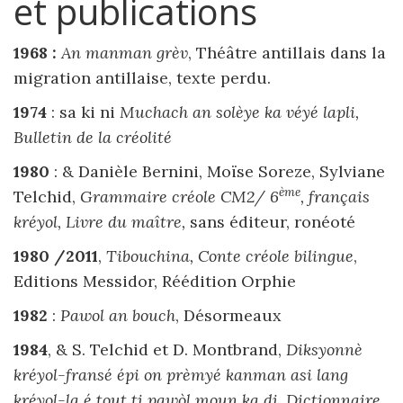
et publications
1968 :
An manman grèv
, Théâtre antillais dans la
migration antillaise, texte perdu.
1974
: sa ki ni
Muchach an solèye ka véyé lapli,
Bulletin de la créolité
1980
: & Danièle Bernini, Moïse Soreze, Sylviane
ème
Telchid,
Grammaire créole CM2/ 6
, français
kréyol, Livre du maître,
sans éditeur, ronéoté
1980 /2011
,
Tibouchina, Conte créole bilingue
,
Editions Messidor, Réédition Orphie
1982
:
Pawol an bouch
, Désormeaux
1984
, & S. Telchid et D. Montbrand,
Diksyonnè
kréyol-fransé épi on prèmyé kanman asi lang
kréyol-la é tout ti pawòl moun ka di, Dictionnaire