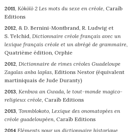
2011
,
Kòkòlò
2 Les mots du sexe en créole
, Caraïb
Editions
2012
, & D. Bernini-Montbrand, R. Ludwig et
S. Telchid,
Dictionnaire créole français avec un
lexique français créole et un abrégé de grammaire
,
Quatrième édition, Orphie
2012
,
Dictionnaire de rimes créoles Guadeloupe
Zagalas anba laplas
, Editions Nestor (équivalent
martiniquais de Jude Duranty)
2013
,
Kenbwa an Gwada, le tout-monde magico-
religieux créole
, Caraïb Editions
2013
,
Tonmblokoto
,
Lexique des onomatopées en
créole guadeloupéen
, Caraïb Editions
2014
Eléments pour un dictionnaire historique