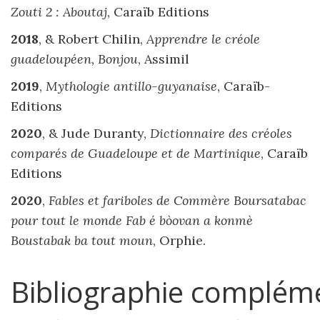
Zouti 2 : Aboutaj
, Caraïb Editions
2018
, & Robert Chilin,
Apprendre le créole
guadeloupéen, Bonjou
, Assimil
2019
,
Mythologie antillo-guyanaise
, Caraïb-
Editions
2020
, & Jude Duranty,
Dictionnaire des créoles
comparés de Guadeloupe et de Martinique
, Caraïb
Editions
2020
,
Fables et fariboles de Commère Boursatabac
pour tout le monde Fab é bòovan a konmè
Boustabak ba tout moun
, Orphie.
Bibliographie complém