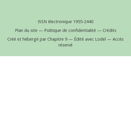
ISSN électronique 1955-2440
Plan du site
—
Politique de confidentialité
—
Crédits
Créé et hébergé par Chapitre 9
—
Édité avec Lodel
—
Accès
réservé