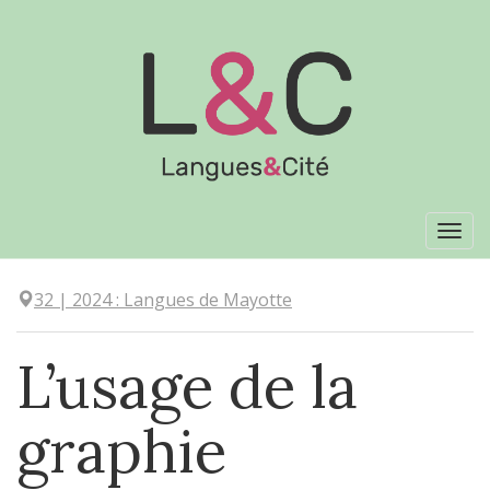
Aller
directement
au
contenu
Tog
navi
32
| 2024
:
Langues de Mayotte
L’usage de la
graphie